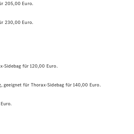
ür 205,00 Euro.
Benz
Qualität
ür 230,00 Euro.
ax-Sidebag für 120,00 Euro.
Übersicht
Original-
, geeignet für Thorax-Sidebag für 140,00 Euro.
Teile
Neufahrzeuggarantie
Online-
 Euro.
Terminbuchung
Pannen- &
Schadenhilfe
Service für
Reisemobile