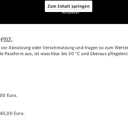
Zum Inhalt springen
Anbieter
Übersicht
MobiloVan
Intelligente
Fahrzeugsteuerung
enz.
e vor Abnutzung oder Verschmutzung und tragen so zum Werterh
le Passform aus, ist waschbar bis 30 °C und überaus pflegeleich
*
Übersicht
Digitale
,00 Euro.
Extras
Van Uptime
Monitor
165,00 Euro.
Onboard
Service App
Mercedes-