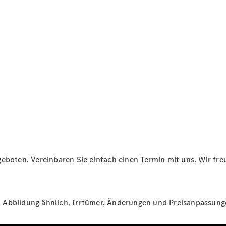
Teile &
Zubehör
Rückrufe &
Umrüstungen
Mercedes-
Benz
VanSolution
Sofort
verfügbar:
Unsere
Gebrauchten
eboten. Vereinbaren Sie einfach einen Termin mit uns. Wir freu
St. Abbildung ähnlich. Irrtümer, Änderungen und Preisanpassun
Service &
Zubehör