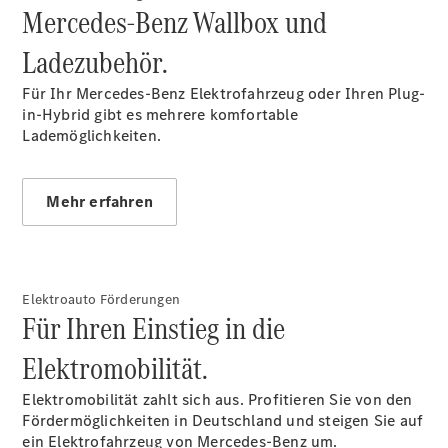
Mercedes-Benz Wallbox und
Reisemobile
Garantie-
Ladezubehör.
Onlineverlängerung
Gebrauchtwagensuche
Für Ihr Mercedes-Benz Elektrofahrzeug oder Ihren Plug-
Elektrofahrzeuge
in-Hybrid gibt es mehrere komfortable
Finanzdienste
Lademöglichkeiten.
Digitale
Extras
Sofort
verfügbar:
Mehr erfahren
Unsere
Gebrauchten
Elektroauto Förderungen
Für Ihren Einstieg in die
Elektromobilität.
Elektromobilität zahlt sich aus. Profitieren Sie von den
Fördermöglichkeiten in Deutschland und steigen Sie auf
ein Elektrofahrzeug von Mercedes-Benz um.