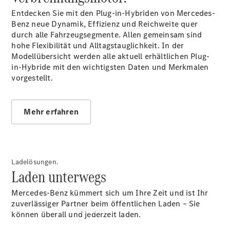
Junge
Entdecken Sie mit den Plug-in-Hybriden von Mercedes-
Sterne
Benz neue Dynamik, Effizienz und Reichweite quer
Junge
durch alle Fahrzeugsegmente. Allen gemeinsam sind
Sterne -
hohe Flexibilität und Alltagstauglichkeit. In der
elektrisch
Modellübersicht werden alle aktuell erhältlichen Plug-
Mercedes-
in-Hybride mit den wichtigsten Daten und Merkmalen
Benz
vorgestellt.
Online
Store
Klimaanlagenreinigung
Mehr erfahren
Ladelösungen.
Laden unterwegs
Mercedes-Benz kümmert sich um Ihre Zeit und ist Ihr
zuverlässiger Partner beim öffentlichen Laden – Sie
Services
können überall und jederzeit laden.