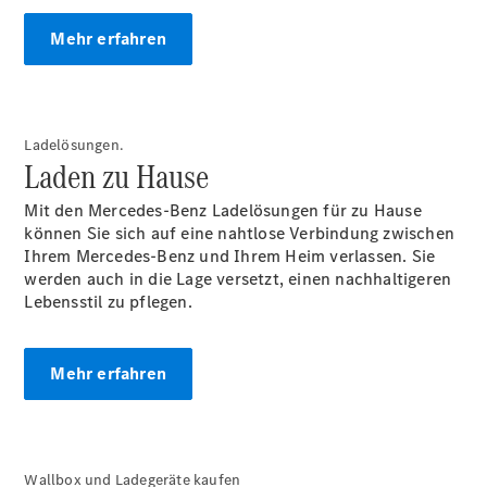
Mehr erfahren
Übersicht
Ladelösungen.
Serviceangebote
Laden zu Hause
Reifen &
Kompletträder
Mit den Mercedes-Benz Ladelösungen für zu Hause
Teile &
können Sie sich auf eine nahtlose Verbindung zwischen
Zubehör
Ihrem Mercedes-Benz und Ihrem Heim verlassen. Sie
Pannen- &
werden auch in die Lage versetzt, einen nachhaltigeren
Schadenhilfe
Lebensstil zu pflegen.
Reparatur &
Werkstatt
Rückrufe &
Mehr erfahren
Umrüstungen
Warnung: Betrug
beim
Gebrauchtwagenkauf
Service für
Wallbox und Ladegeräte kaufen