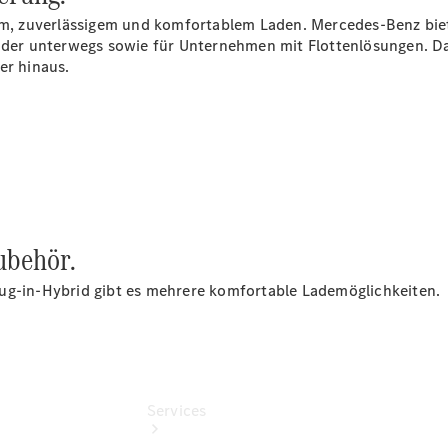
Junge
lem, zuverlässigem und komfortablem Laden. Mercedes-Benz bie
Sterne
 oder unterwegs sowie für Unternehmen mit Flottenlösungen. Da
Junge
er hinaus.
Sterne -
elektrisch
Mercedes-
Benz
Online
Store
Klimaanlagenreinigung
ubehör.
ug-in-Hybrid gibt es mehrere komfortable Lademöglichkeiten.
Services