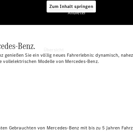
Zum Inhalt springen
Anbieter
Anbieter
cedes-Benz.
Übersicht
 genießen Sie ein völlig neues Fahrerlebnis: dynamisch, nahez
die vollelektrischen Modelle von Mercedes-Benz.
Startseite
Ansprechpartner
finden
Beratung
vereinbaren
esten Gebrauchten von Mercedes-Benz mit bis zu 5
Jahren Fahrz
Servicetermin