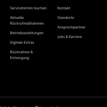
Reisemobile
Garantie-
Onlineverlängerung
Gebrauchtwagensuche
Elektrofahrzeuge
Finanzdienste
Digitale
Extras
Sofort
verfügbar:
Unsere
Gebrauchten