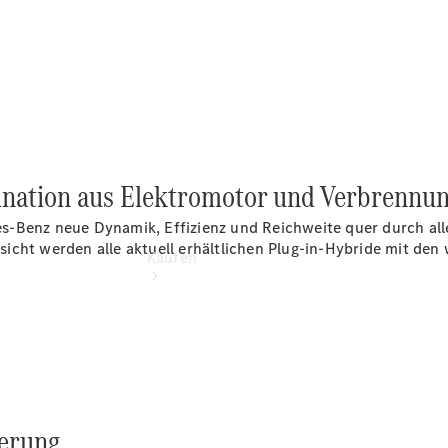
vereinbaren
Tel: 07123 /
96 72-0
bination aus Elektromotor und Verbrennu
s-Benz neue Dynamik, Effizienz und Reichweite quer durch al
ersicht werden alle aktuell erhältlichen Plug-in-Hybride mit de
Kaufen
Übersicht
derung.
Gebrauchtwagensuche