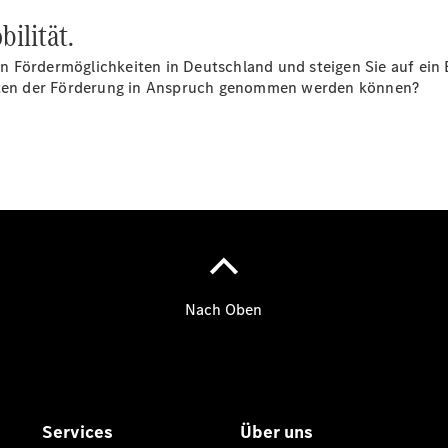
bilität.
 den Fördermöglichkeiten in Deutschland und steigen Sie auf e
keiten der Förderung in Anspruch genommen werden können?
Übersicht
Serviceangebote
Reifen &
Kompletträder
Teile &
Zubehör
Pannen- &
Schadenhilfe
Reparatur &
Werkstatt
Rückrufe &
Umrüstungen
Warnung: Betrug
beim
Gebrauchtwagenkauf
Service für