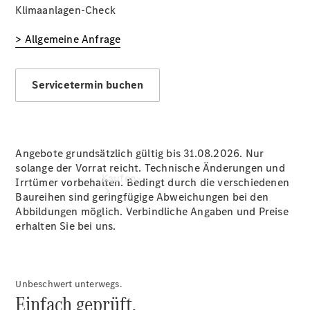
vereinbaren
Klimaanlagen-Check
Tel: 07123 /
96 72-0
> Allgemeine Anfrage
Servicetermin buchen
Angebote grundsätzlich gültig bis 31.08.2026. Nur
solange der Vorrat reicht. Technische Änderungen und
Kaufen
Irrtümer vorbehalten. Bedingt durch die verschiedenen
Baureihen sind geringfügige Abweichungen bei den
Abbildungen möglich. Verbindliche Angaben und Preise
erhalten Sie bei uns.
Unbeschwert unterwegs.
Übersicht
Einfach geprüft.
Gebrauchtwagensuche