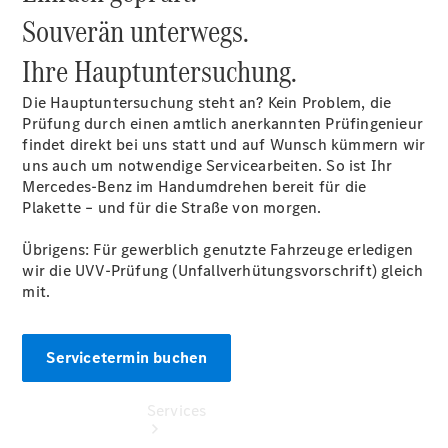
Junge
Souverän unterwegs.
Sterne
Junge
Ihre
Hauptuntersuchung.
Sterne -
elektrisch
Die Hauptuntersuchung steht an? Kein Problem, die
Mercedes-
Prüfung durch einen amtlich anerkannten Prüfingenieur
Benz
findet direkt bei uns statt und auf Wunsch kümmern wir
Online
uns auch um notwendige Servicearbeiten. So ist Ihr
Store
Mercedes-Benz im Handumdrehen bereit für die
Klimaanlagenreinigung
Plakette – und für die Straße von morgen.
Übrigens: Für gewerblich genutzte Fahrzeuge erledigen
wir die UVV-Prüfung (Unfallverhütungsvorschrift) gleich
mit.
Servicetermin buchen
Services