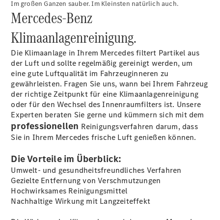
Im großen Ganzen sauber. Im Kleinsten natürlich auch.
Mercedes‑Benz
Klimaanlagenreinigung.
Die Klimaanlage in Ihrem Mercedes filtert Partikel aus
Übersicht
der Luft und sollte regelmäßig gereinigt werden, um
Serviceangebote
eine gute Luftqualität im Fahrzeuginneren zu
Reifen &
gewährleisten. Fragen Sie uns, wann bei Ihrem Fahrzeug
Kompletträder
der richtige Zeitpunkt für eine Klimaanlagenreinigung
Teile &
oder für den Wechsel des Innenraumfilters ist. Unsere
Zubehör
Experten beraten Sie gerne und kümmern sich mit dem
Pannen- &
professionellen
Reinigungsverfahren darum, dass
Schadenhilfe
Sie in Ihrem Mercedes frische Luft genießen können.
Reparatur &
Werkstatt
Die Vorteile im Überblick:
Rückrufe &
Umwelt- und gesundheitsfreundliches Verfahren
Umrüstungen
Gezielte Entfernung von Verschmutzungen
Warnung: Betrug
Hochwirksames Reinigungsmittel
beim
Nachhaltige Wirkung mit Langzeiteffekt
Gebrauchtwagenkauf
Service für