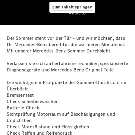
Zum Inhalt springen
Anbieter
Der Sommer steht vor der Tür – und wir möchten, dass
Anbieter
Ihr Mercedes-Benz bereit für die wärmeren Monate ist.
Übersicht
Mit unserer Mercedes-Benz Sommer-Durchsicht.
Verlassen Sie sich auf erfahrene Techniker, spezialisierte
Diagnosegeräte und Mercedes-Benz Original-Teile.
Die wichtigstem Prüfpunkte der Sommer-Durchsicht im
Überblick:
Bremsentest
Startseite
Check Scheibenwischer
Ansprechpartner
Batterie-Check
finden
Sichtprüfung Motorraum auf Beschädigungen und
Beratung
Undichtheit
vereinbaren
Check Motorölstand und Flüssigkeiten
Servicetermin
Check Reifen und Reifendruck